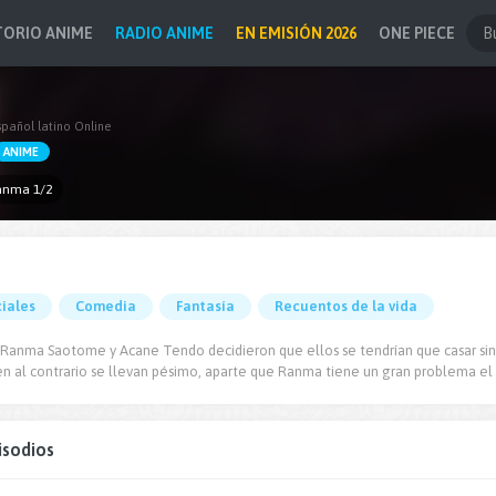
TORIO ANIME
RADIO ANIME
EN EMISIÓN 2026
ONE PIECE
pañol latino Online
ANIME
anma 1/2
iales
Comedia
Fantasía
Recuentos de la vida
 Ranma Saotome y Acane Tendo decidieron que ellos se tendrían que casar sin 
en al contrario se llevan pésimo, aparte que Ranma tiene un gran problema el q
isodios