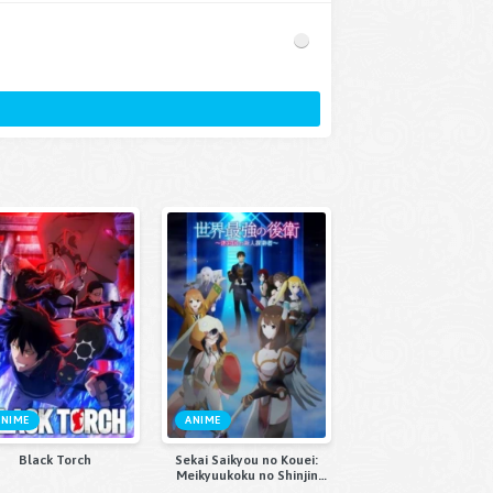
ANIME
ANIME
Black Torch
Sekai Saikyou no Kouei:
Meikyuukoku no Shinjin
Tansakusha