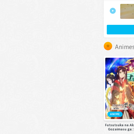
Animes
ANIME
Futsutsuka na A
Gozaimasu ga:
Chouso Torik