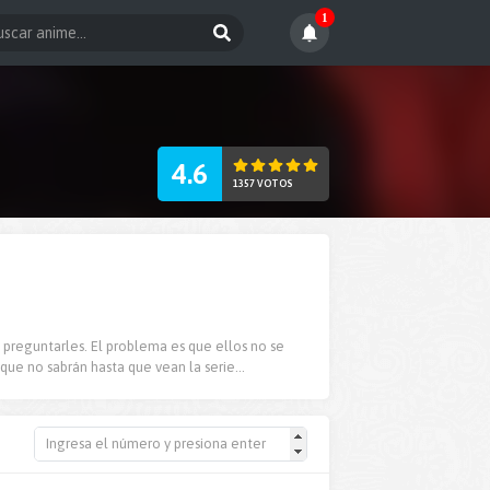
1
4.6
1357 VOTOS
preguntarles. El problema es que ellos no se
ue no sabrán hasta que vean la serie...