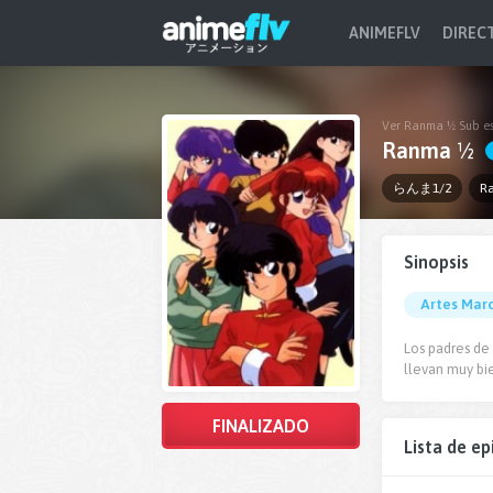
ANIMEFLV
DIREC
Ver Ranma ½ Sub es
Ranma ½
らんま1/2
R
Sinopsis
Artes Marc
Los padres de
llevan muy bi
FINALIZADO
Lista de ep