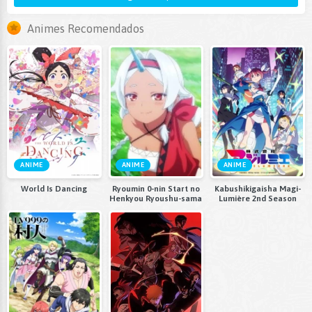
Animes Recomendados
ANIME
ANIME
ANIME
World Is Dancing
Ryoumin 0-nin Start no
Kabushikigaisha Magi-
Henkyou Ryoushu-sama
Lumière 2nd Season