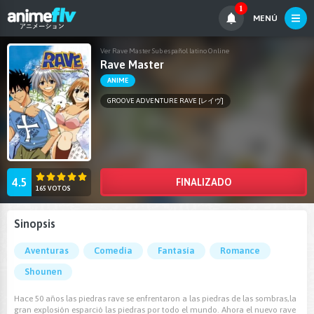
1
MENÚ
Ver Rave Master Sub español latino Online
Rave Master
ANIME
GROOVE ADVENTURE RAVE [レイヴ]
4.5
FINALIZADO
165 VOTOS
Sinopsis
Aventuras
Comedia
Fantasía
Romance
Shounen
Hace 50 años las piedras rave se enfrentaron a las piedras de las sombras,la
gran explosión esparció las piedras por todo el mundo. Ahora el nuevo rave