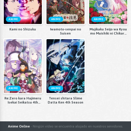
ANIME
ANIME
ANIME
Kami no Shizuku
Iwamoto-senpai no
Mujikaku Seijo wa Kyou
Suisen
mo Muishiki ni Chikara
wo Tare Nagasu
ANIME
ANIME
Re:Zero kara Hajimeru
Tensei shitara Slime
Isekai Seikatsu 4th
Datta Ken 4th Season
Season
Anime Online
- Ningún vídeo se encuentra alojado en nuestros servidores.