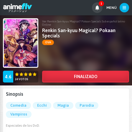
1
MENÚ
Ver Renkin San-kyuu Magical? Pokaan Specials Sub español latino
Online
Renkin San-kyuu Magical? Pokaan
Specials
OVA
4.6
FINALIZADO
24 VOTOS
Sinopsis
Comedia
Ecchi
Magia
Parodia
Vampiros
Especiales de los DvD.