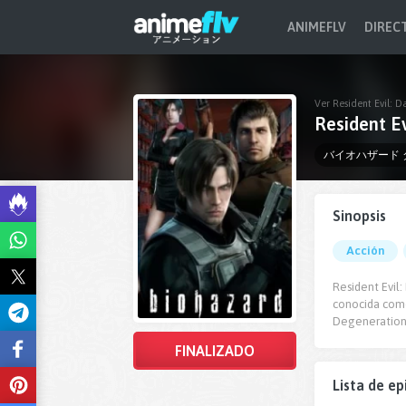
ANIMEFLV
DIREC
Ver Resident Evil: 
Resident E
バイオハザード
Sinopsis
Acción
Resident Ev
conocida como 
Degeneration
FINALIZADO
Lista de ep