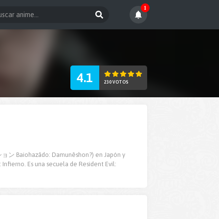
1
4.1
230 VOTOS
ン Baiohazādo: Damunēshon?) en Japón y
Infierno. Es una secuela de Resident Evil: