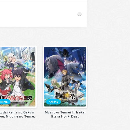
ANIME
ANIME
udai Kenja no Gakuin
Mushoku Tensei III: Isekai
ou: Nidome no Tensei,
Ittara Honki Dasu
ank Cheat Majutsushi
Boukenroku