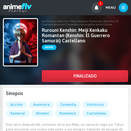
1
MENÚ
Ver Rurouni Kenshin: Meiji Kenkaku Romantan (Kenshin: El
Guerrero Samurái) Castellano Sub español latino Online
Rurouni Kenshin: Meiji Kenkaku
Romantan (Kenshin: El Guerrero
Samurái) Castellano
ANIME
FINALIZADO
Sinopsis
Acción
Aventura
Comedia
Histórico
Samurai
Shonen
Romance
Castellano
Diez años después del comienzo de la era Meiji, un samurái vaga por Tokyo
para encontrar una nueva vida junto a sus amigos, tratando de escapar de