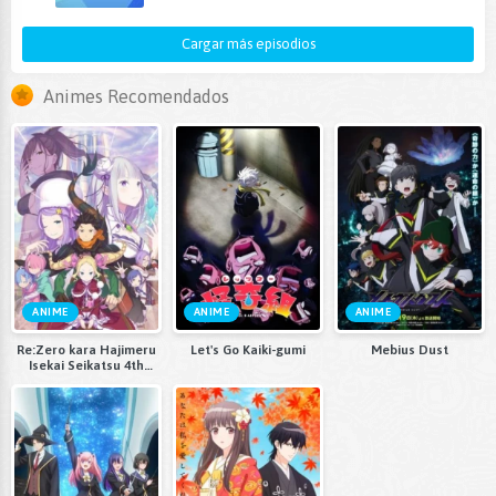
Cargar más episodios
Animes Recomendados
ANIME
ANIME
ANIME
Re:Zero kara Hajimeru
Let's Go Kaiki-gumi
Mebius Dust
Isekai Seikatsu 4th
Season