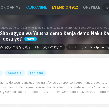
TORIO ANIME
RADIO ANIME
EN EMISIÓN 2026
ONE PIECE
kugyou wa Yuusha demo Kenja demo Naku Kanteishi (Kari) Rashii desu yo? Sub español l
 Shokugyou wa Yuusha demo Kenja demo Naku Ka
ii desu yo?
ANIME
者でも賢者でもなく鑑定士（仮）らしいですよ？
The Strongest Job is Apparentl
Comedia
Fantasía
tudiante de secundaria que fue transferido de repente a otro mundo, vaga solo
monstruos. ¡Todo lo que tiene son habilidades no combativas como "Evaluación
s, y sus habilidades todopoderosas florecen. ¡Un relato de aventuras en otro