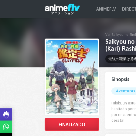
ANIMEFLV
DIREC
Ver Saikyou no Sho
Saikyou no
(Kari) Rash
最強の職業は勇
Sinopsis
Aventuras
Hibiki, un es
habitado por 
por encuentro
desata!
FINALIZADO