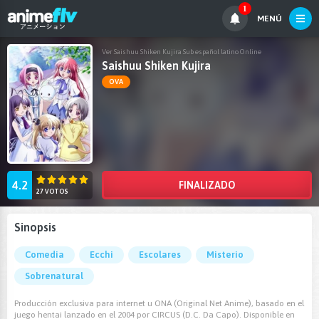
1
MENÚ
Ver Saishuu Shiken Kujira Sub español latino Online
Saishuu Shiken Kujira
OVA
4.2
FINALIZADO
27 VOTOS
Sinopsis
Comedia
Ecchi
Escolares
Misterio
Sobrenatural
Producción exclusiva para internet u ONA (Original Net Anime), basado en el
juego hentai lanzado en el 2004 por CIRCUS (D.C. Da Capo). Disponible en