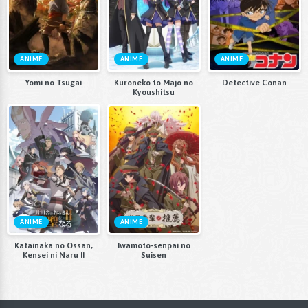
ANIME
ANIME
ANIME
Yomi no Tsugai
Kuroneko to Majo no
Detective Conan
Kyoushitsu
ANIME
ANIME
Katainaka no Ossan,
Iwamoto-senpai no
Kensei ni Naru II
Suisen