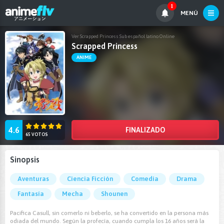
1
MENÚ
Ver Scrapped Princess Sub español latino Online
Scrapped Princess
ANIME
4.6
FINALIZADO
65 VOTOS
Sinopsis
Aventuras
Ciencia Ficción
Comedia
Drama
Fantasía
Mecha
Shounen
Pacifica Casull, sin comerlo ni beberlo, se ha convertido en la persona más
odiada del mundo. Según la profecía, cuando cumpla los 16 años será la