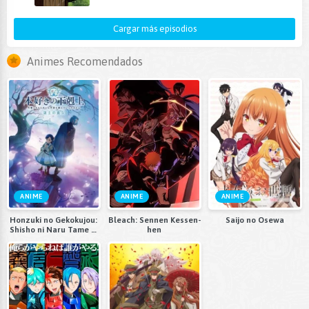
Cargar más episodios
Animes Recomendados
ANIME
ANIME
ANIME
Honzuki no Gekokujou:
Bleach: Sennen Kessen-
Saijo no Osewa
Shisho ni Naru Tame ni
hen
wa Shudan wo
Erandeiraremasen 4th
Season