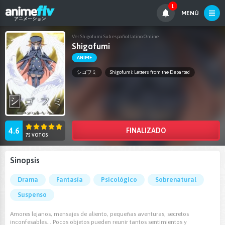
1
MENÚ
Ver Shigofumi Sub español latino Online
Shigofumi
ANIME
シゴフミ
Shigofumi: Letters from the Departed
4.6
FINALIZADO
75 VOTOS
Sinopsis
Drama
Fantasía
Psicológico
Sobrenatural
Suspenso
Amores lejanos, mensajes de aliento, pequeñas aventuras, secretos
inconfesables... Pocos objetos pueden reunir tantos sentimientos y