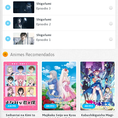
Shigofumi
Episodio 3
Shigofumi
Episodio 2
Shigofumi
Episodio 1
Animes Recomendados
ANIME
ANIME
ANIME
Seihantai na Kimi to
Mujikaku Seijo wa Kyou
Kabushikigaisha Magi-