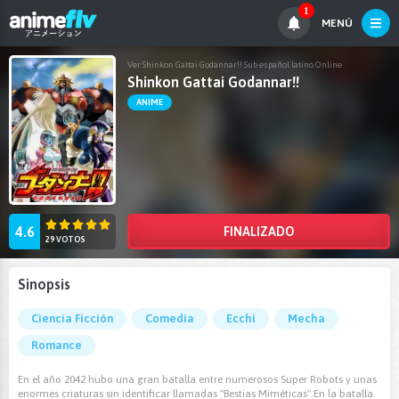
1
MENÚ
Ver Shinkon Gattai Godannar!! Sub español latino Online
Shinkon Gattai Godannar!!
ANIME
4.6
FINALIZADO
29 VOTOS
Sinopsis
Ciencia Ficción
Comedia
Ecchi
Mecha
Romance
En el año 2042 hubo una gran batalla entre numerosos Super Robots y unas
enormes criaturas sin identificar llamadas "Bestias Miméticas".En la batalla