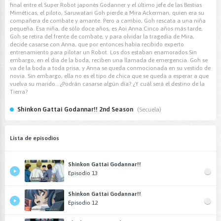
final entre el Super Robot japonés Godanner y el último jefe de las Bestias
Miméticas, el piloto, Saruwatari Goh pierde a Mira Ackerman, quien era su
compañera de combate y amante. Pero a cambio, Goh rescata a una niña
pequeña. Esa niña, de sólo doce años, es Aoi Anna.Cinco años más tarde,
Goh se retira del frente de combate, y para olvidar la tragedia de Mira,
decide casarse con Anna, que por entonces había recibido experto
entrenamiento para pilotar un Robot. Los dos estaban enamorados.Sin
embargo, en el día de la boda, reciben una llamada de emergencia. Goh se
va de la boda a toda prisa, y Anna se queda conmocionada en su vestido de
novia. Sin embargo, ella no es el tipo de chica que se queda a esperar a que
vuelva su marido...¿Podrán casarse algún día? ¿Y cuál será el destino de la
Tierra?
Shinkon Gattai Godannar!! 2nd Season
(Secuela)
Lista de episodios
Shinkon Gattai Godannar!!
Episodio 13
Shinkon Gattai Godannar!!
Episodio 12