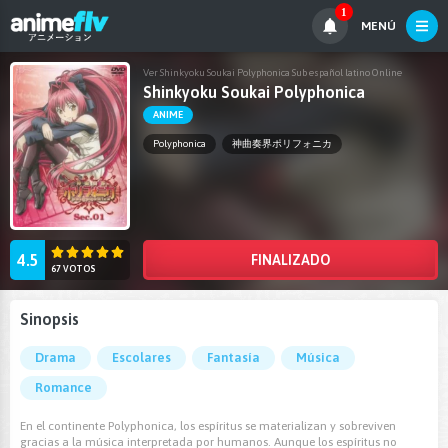
1
MENÚ
Ver Shinkyoku Soukai Polyphonica Sub español latino Online
Shinkyoku Soukai Polyphonica
ANIME
Polyphonica
神曲奏界ポリフォニカ
4.5
FINALIZADO
67 VOTOS
Sinopsis
Drama
Escolares
Fantasía
Música
Romance
En el continente Polyphonica, los espíritus se materializan y sobreviven
gracias a la música interpretada por humanos. Aunque los espíritus no