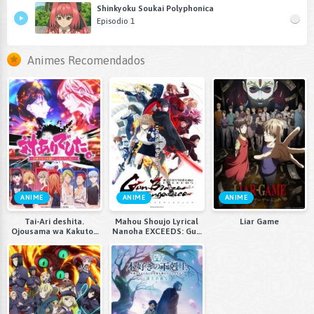
Shinkyoku Soukai Polyphonica
Episodio 1
Animes Recomendados
ANIME
ANIME
ANIME
Tai-Ari deshita.
Mahou Shoujo Lyrical
Liar Game
Ojousama wa Kakutou
Nanoha EXCEEDS: Gun
Game nante Shinai
Blaze Vengeance