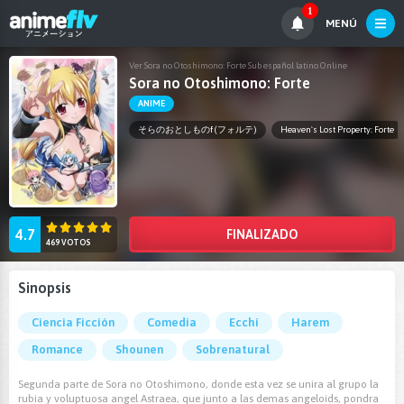
1
MENÚ
Ver Sora no Otoshimono: Forte Sub español latino Online
Sora no Otoshimono: Forte
ANIME
そらのおとしものf (フォルテ)
Heaven`s Lost Property: Forte
4.7
FINALIZADO
469 VOTOS
Sinopsis
Ciencia Ficción
Comedia
Ecchi
Harem
Romance
Shounen
Sobrenatural
Segunda parte de Sora no Otoshimono, donde esta vez se unira al grupo la
rubia y voluptuosa angel Astraea, que junto a las demas angeloids, pondra