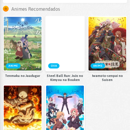
Animes Recomendados
ANIME
OVA
ANIME
Tenmaku no Jaadugar
Steel Ball Run: JoJo no
Iwamoto-senpai no
Kimyou na Bouken
Suisen