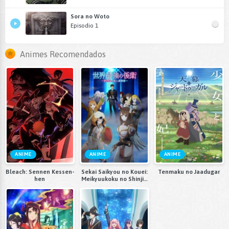
Sora no Woto
Episodio 1
Animes Recomendados
ANIME
ANIME
ANIME
Bleach: Sennen Kessen-
Sekai Saikyou no Kouei:
Tenmaku no Jaadugar
hen
Meikyuukoku no Shinjin
Tansakusha