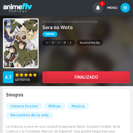
1
MENÚ
Ver Sora no Woto Sub español latino Online
Sora no Woto
ANIME
ソ・ラ・ノ・ヲ・ト
Sound of the Sky
4.7
FINALIZADO
127 VOTOS
Sinopsis
Ciencia Ficción
Militar
Música
Recuentos de la vida
La historia ocurre en una ciudad imaginaria Seize, (ciudad modelo de la
Cuenca y la Fortaleza Alarcón en España). Una guerra larga trae una