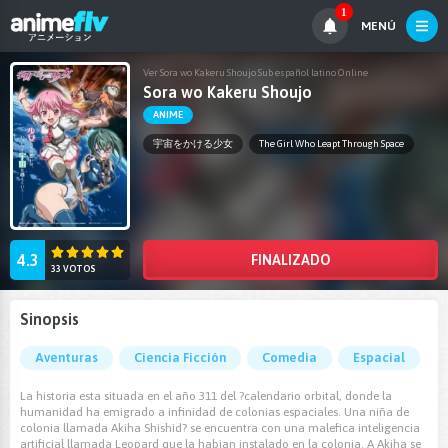
1
MENÚ
Ver Sora wo Kakeru Shoujo Sub español latino Online
Sora wo Kakeru Shoujo
ANIME
宇宙をかける少女
The Girl Who Leapt Through Space
4.3
FINALIZADO
33 VOTOS
Sinopsis
Aventuras
Ciencia Ficción
Comedia
Espacial
La historia esta situada en el año 311 del ?calendario orbital, donde la
humanidad ha emigrado a infinidad de colonias espaciales. Una niña de
colonia llamada Akiha Shishid? se encuentra con una malefica inteligencia
artificial llamada Leopard que la habian instalado en la colonia. A Akiha se