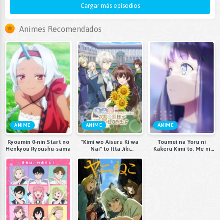
Cargar más episodios
Animes Recomendados
ANIME
ANIME
ANIME
Ryoumin 0-nin Start no
"Kimi wo Aisuru Ki wa
Toumei na Yoru ni
Henkyou Ryoushu-sama
Nai" to Itta Jiki
Kakeru Kimi to, Me ni
Koushaku-sama ga
Mienai Koi wo Shita.
Nazeka Dekiai
shitekimasu