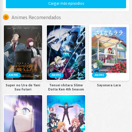
Cargar más episodios
Animes Recomendados
ANIME
ANIME
ANIME
Super no Ura de Yani
Tensei shitara Slime
Sayonara Lara
Suu Futari
Datta Ken 4th Season