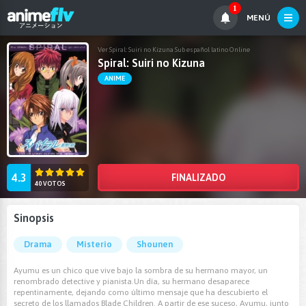
1
MENÚ
Ver Spiral: Suiri no Kizuna Sub español latino Online
Spiral: Suiri no Kizuna
ANIME
4.3
FINALIZADO
40 VOTOS
Sinopsis
Drama
Misterio
Shounen
Ayumu es un chico que vive bajo la sombra de su hermano mayor, un
renombrado detective y pianista.Un día, su hermano desaparece
repentinamente, dejando como último mensaje que ha descubierto el
secreto de los llamados Blade Children. A partir de ese suceso, Ayumu, junto