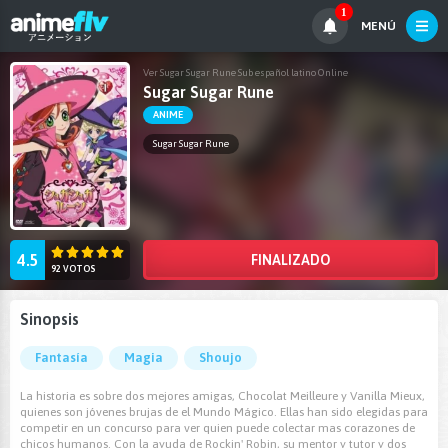
1
MENÚ
Ver Sugar Sugar Rune Sub español latino Online
Sugar Sugar Rune
ANIME
Sugar Sugar Rune
4.5
FINALIZADO
92 VOTOS
Sinopsis
Fantasía
Magia
Shoujo
La historia es sobre dos mejores amigas, Chocolat Meilleure y Vanilla Mieux,
quienes son jóvenes brujas de el Mundo Mágico. Ellas han sido elegidas para
competir en un concurso para ver quien puede colectar mas corazones de
chicos humanos. Con la ayuda de Rockin' Robin, su mentor y tutor y dos