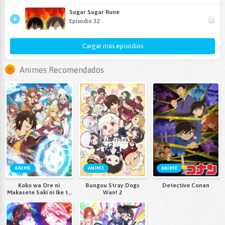
Sugar Sugar Rune
Episodio 32
Cargar más episodios
Animes Recomendados
ANIME
ANIME
ANIME
Koko wa Ore ni
Bungou Stray Dogs
Detective Conan
Makasete Saki ni Ike to
Wan! 2
Itte kara 10-nen ga
Tattara Densetsu ni
Natteita.