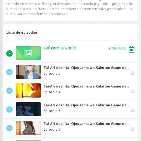
cuando encuentra a Shirayuri después de la escuela jugando... ¡un juego de
lucha?! Y si eso no fuera lo suficientemente desconcertante, ¡es retada a un
duelo por la poco femenina Shirayuri!
Lista de episodios
PRÓXIMO EPISODIO
2026-08-11
Tai-Ari deshita. Ojousama wa Kakutou Game nante Shinai
Episodio 5
Tai-Ari deshita. Ojousama wa Kakutou Game nante Shinai
Episodio 4
Tai-Ari deshita. Ojousama wa Kakutou Game nante Shinai
Episodio 3
Tai-Ari deshita. Ojousama wa Kakutou Game nante Shinai
Episodio 2