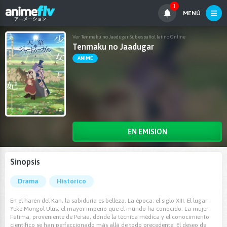
1
MENÚ
Ver Tenmaku no Jaadugar Sub español latino Online
Tenmaku no Jaadugar
ANIME
EN EMISION
Sinopsis
Drama
Historico
En el harén del Kan, la sabiduría es belleza. La época: el siglo XIII. El lugar:
Yeke Mongol Ulus, el mayor imperio que el mundo ha conocido. La mujer:
Fatima, proveniente de Persia, donde la técnica médica y el conocimiento
científico se han perfeccionado más allá de todo precedente. El deseo de