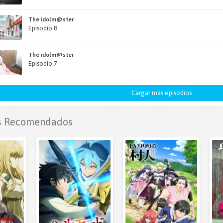
The idolm@ster
Episodio 8
The idolm@ster
Episodio 7
Cargar más episodios
 Recomendados