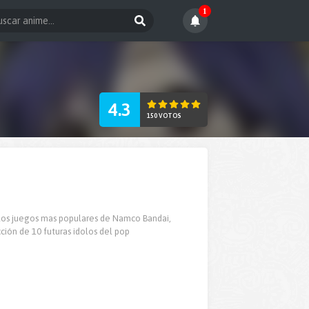
1
4.3
150 VOTOS
 los juegos mas populares de Namco Bandai,
cción de 10 futuras idolos del pop