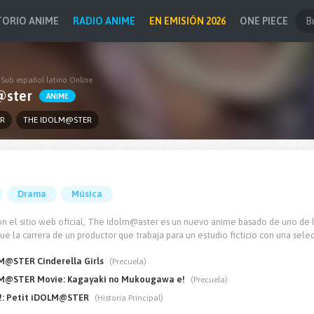
TORIO ANIME
RADIO ANIME
EN EMISIÓN 2026
ONE PIECE
Sub español latino Online
@ster
ANIME
R
THE IDOLM@STER
Drama
Música
n el sitio web oficial, The Idolm@aster es un nuevo anime basado de uno de
e la carrera de un productor que trabaja para un estudio ficticio con una sele
@STER Cinderella Girls
(Precuela)
M@STER Movie: Kagayaki no Mukougawa e!
(Precuela)
!: Petit iDOLM@STER
(Historia Principal)