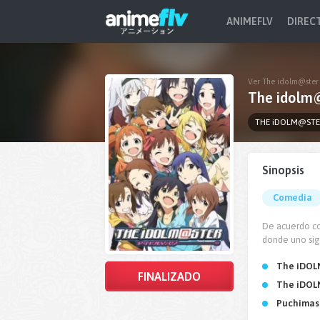
ANIMEFLV
DIREC
Ver The idolm@ster 
The idolm
THE iDOLM@STE
Sinopsis
Comedia
De acuerdo co
donde uno sigu
The iDOLM
FINALIZADO
The iDOL
Puchimas