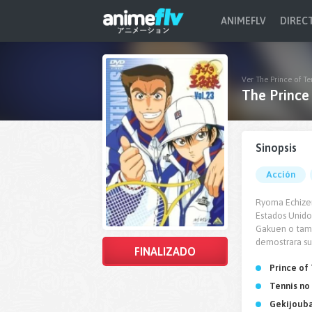
ANIMEFLV
DIREC
Ver The Prince of Te
The Prince
Sinopsis
Acción
Ryoma Echizen 
Estados Unidos
Gakuen o tamb
demostrara sus
FINALIZADO
Prince of
Tennis no
Gekijouba