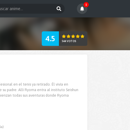
1
4.5
544 VOTOS
ional en el tenis ya retirado. Él vivía en
e su padre. Allí Ryoma entra al instituto Seishun
comienzan todas sus aventuras donde Ryoma
la)