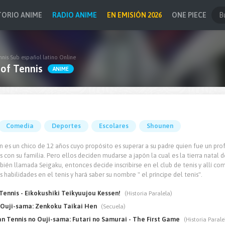
TORIO ANIME
RADIO ANIME
EN EMISIÓN 2026
ONE PIECE
nnis Sub español latino Online
 of Tennis
ANIME
Comedia
Deportes
Escolares
Shounen
es un chico de 12 años cuyo propósito es superar a su padre quien fue un profes
 con su familia. Pero ellos deciden mudarse a japón la cual es la tierra natal d
ién llamada Seigaku, entonces decide inscribirse en el club de tenis y allí 
 habilidades en el tenis y hará saber su nombre " el príncipe del tenis".
 Tennis - Eikokushiki Teikyuujou Kessen!
(Historia Paralela)
 Ouji-sama: Zenkoku Taikai Hen
(Secuela)
n Tennis no Ouji-sama: Futari no Samurai - The First Game
(Historia Parale