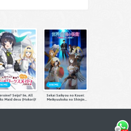
ANIME
ANIME
roine? Seijo? Iie, All
Sekai Saikyou no Kouei:
ks Maid desu (Hokori)!
Meikyuukoku no Shinjin
Tansakusha