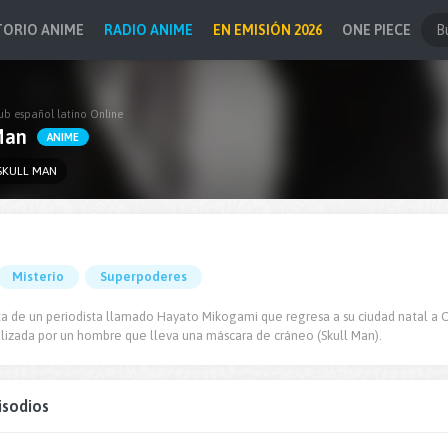
TORIO ANIME
RADIO ANIME
EN EMISIÓN 2026
ONE PIECE
ub español latino Online
Man
ANIME
KULL MAN
Misterio
Superpoderes
rata de un periodista llamado Hayato Mikogami que regresa a su ciudad natal a
alizada por un hombre que lleva una máscara de cráneo (Skull Man).
isodios