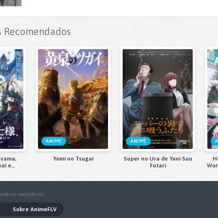
 Recomendados
ANIME
ANIME
-sama,
Yomi no Tsugai
Super no Ura de Yani Suu
He
ai e
Futari
Wor
u II
estros servidores.
Sobre AnimeFLV