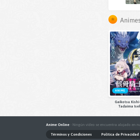
Animes
ANIME
Gaikotsu Kishi
Tadaima Isek
Odekakechu
Anime Online
- Ningún vídeo se encuentra alojado en nu
Términos y Condiciones
Política de Privacidad