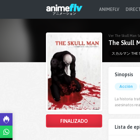
ANIMEFLV
DIREC
Ver The Skull Man S
The Skull 
スカルマン THE S
Sinopsis
Acción
La historia t
asesinatos re
FINALIZADO
Lista de ep