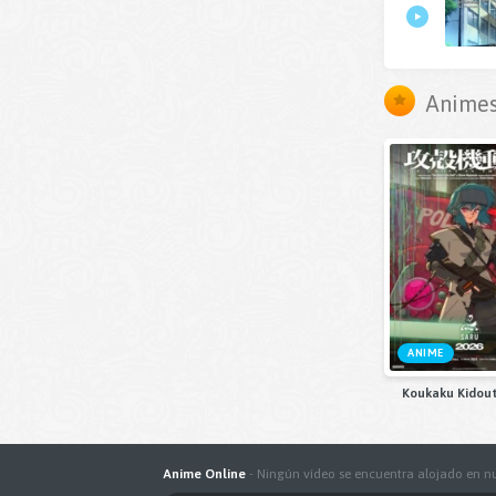
Animes
ANIME
Koukaku Kidout
Anime Online
- Ningún vídeo se encuentra alojado en nu