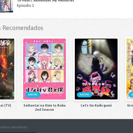
To Heart: Remember My Memories
Episodio 1
 Recomendados
ANIME
ANIME
ai (TV)
Seihantai na Kimi to Boku
Let's Go Kaiki-gumi
Gro
2nd Season
estros servidores.