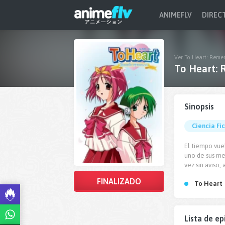
ANIMEFLV
DIREC
Ver To Heart: Reme
To Heart:
Sinopsis
Ciencia Fi
El tiempo vuel
uno de sus me
vez sin aviso,
FINALIZADO
To Heart
Lista de ep