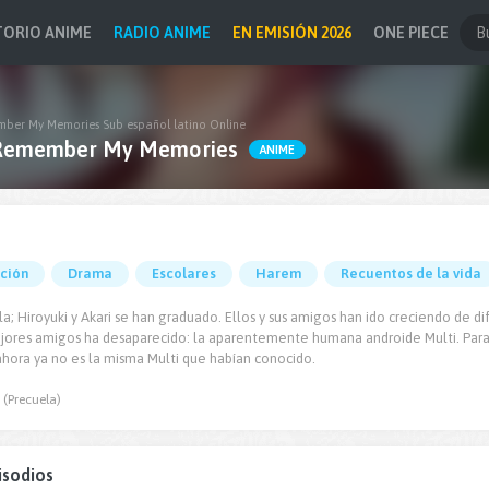
TORIO ANIME
RADIO ANIME
EN EMISIÓN 2026
ONE PIECE
mber My Memories Sub español latino Online
 Remember My Memories
ANIME
cción
Drama
Escolares
Harem
Recuentos de la vida
a; Hiroyuki y Akari se han graduado. Ellos y sus amigos han ido creciendo de 
jores amigos ha desaparecido: la aparentemente humana androide Multi. Para s
 ahora ya no es la misma Multi que habían conocido.
(Precuela)
isodios