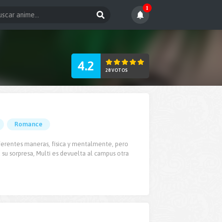
1
4.2
28 VOTOS
Romance
diferentes maneras, física y mentalmente, pero
u sorpresa, Multi es devuelta al campus otra