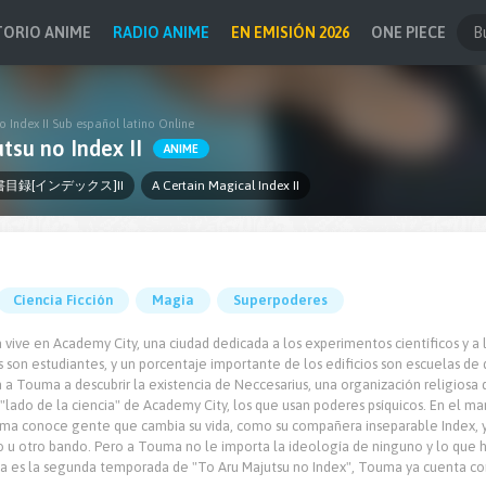
TORIO ANIME
RADIO ANIME
EN EMISIÓN 2026
ONE PIECE
o Index II Sub español latino Online
tsu no Index II
ANIME
目録[インデックス]II
A Certain Magical Index II
Ciencia Ficción
Magia
Superpoderes
vive en Academy City, una ciudad dedicada a los experimentos científicos y 
 son estudiantes, y un porcentaje importante de los edificios son escuelas de
n a Touma a descubrir la existencia de Neccesarius, una organización religiosa
 "lado de la ciencia" de Academy City, los que usan poderes psíquicos. En el m
uma conoce gente que cambia su vida, como su compañera inseparable Index, y
no u otro bando. Pero a Touma no le importa la ideología de ninguno y lo que 
sta es la segunda temporada de "To Aru Majutsu no Index", Touma ya cuenta c