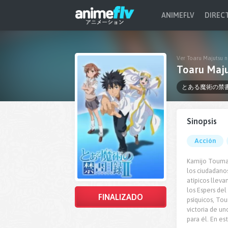
ANIMEFLV
DIREC
Ver Toaru Majutsu n
Toaru Maju
とある魔術の禁書
Sinopsis
Acción
Kamijo Touma 
los ciudadanos
atípicos lleva
los Espers del
FINALIZADO
psíquicos, To
victoria de u
para él. En e