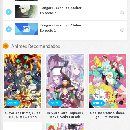
Tongari Boushi no Atelier
Episodio 2
Tongari Boushi no Atelier
Episodio 1
Animes Recomendados
ANIME
ANIME
ANIME
Clevatess II: Majuu no
Re:Zero kara Hajimeru
Uchi no Otouto-domo
Ou to Itsuwari no
Isekai Seikatsu 4th
ga Sumimasen
Yuusha Denshou
Season