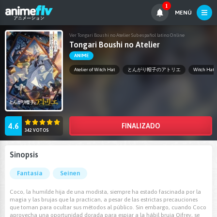
1
MENÚ
Ver Tongari Boushi no Atelier Sub español latino Online
Tongari Boushi no Atelier
ANIME
Atelier of Witch Hat
とんがり帽子のアトリエ
Witch Hat A
4.6
FINALIZADO
342 VOTOS
Sinopsis
Fantasía
Seinen
Coco, la humilde hija de una modista, siempre ha estado fascinada por la
magia y las brujas que la practican, a pesar de las estrictas precauciones
que toman para ocultar sus métodos al público. Sin embargo, cuando Coco
aprovecha una oportunidad dorada para espiar a la hábil bruja Qifrey, se