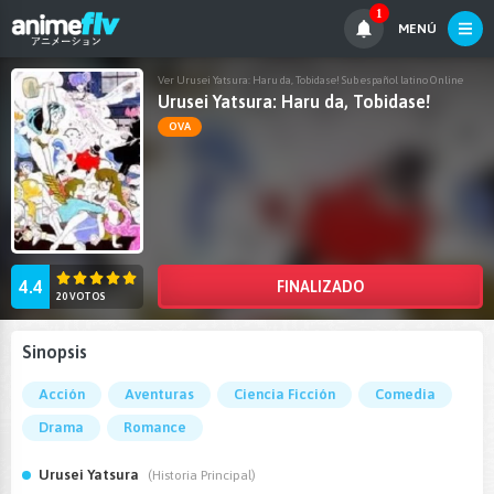
1
MENÚ
Ver Urusei Yatsura: Haru da, Tobidase! Sub español latino Online
Urusei Yatsura: Haru da, Tobidase!
OVA
4.4
FINALIZADO
20 VOTOS
Sinopsis
Acción
Aventuras
Ciencia Ficción
Comedia
Drama
Romance
Urusei Yatsura
(Historia Principal)