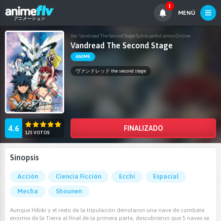
1
MENÚ
Ver Vandread The Second Stage Sub español latino Online
Vandread The Second Stage
ANIME
ヴァンドレッド the second stage
4.6
FINALIZADO
125 VOTOS
Sinopsis
Acción
Ciencia Ficción
Ecchi
Espacial
Mecha
Shounen
Aunque Hibiki y el resto de la tripulación derrotaron una nave de combate
enorme de la Tierra al final de la primera parte, descubrieron que 5 naves se