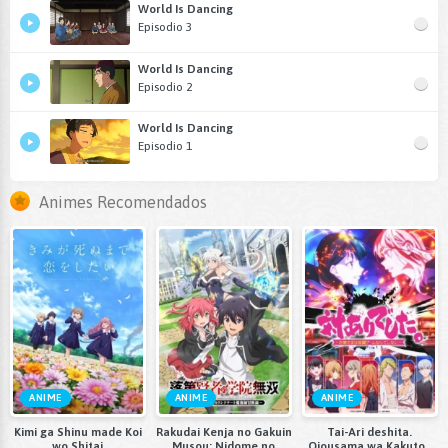
World Is Dancing
Episodio 3
World Is Dancing
Episodio 2
World Is Dancing
Episodio 1
Animes Recomendados
ANIME
ANIME
ANIME
Kimi ga Shinu made Koi
Rakudai Kenja no Gakuin
Tai-Ari deshita.
wo Shitai
Musou: Nidome no
Ojousama wa Kakutou