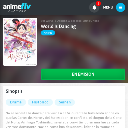
1
MENÚ
Ver World Is Dancing Sub español latino Online
World Is Dancing
ANIME
EN EMISION
Sinopsis
Drama
Historico
Seinen
No se necesita la danza para vivir. En 1374, durante la turbulenta época en
que las Cortes del Norte y del Sur estaban en conflicto, el shogun de la Corte
del Norte, Ashikaga Yoshimitsu, se estaba convirtiendo en una fuerza cada
vez más dominante. Nacido como hijo de Kanami, líder de la troupe de