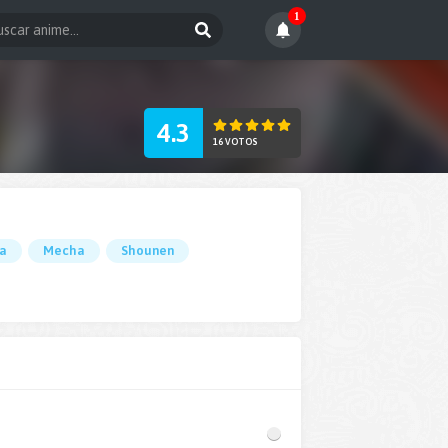
1
4.3
16 VOTOS
a
Mecha
Shounen