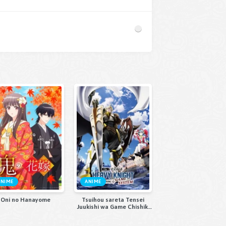
ANIME
ANIME
Oni no Hanayome
Tsuihou sareta Tensei
Juukishi wa Game Chishiki
de Musou suru