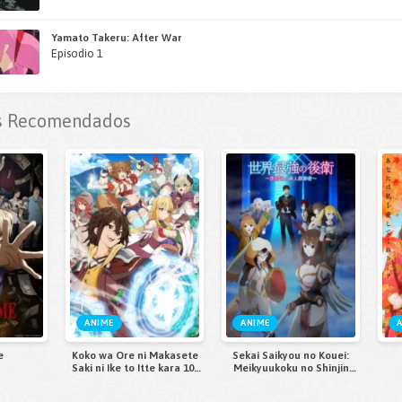
Yamato Takeru: After War
Episodio 1
 Recomendados
ANIME
ANIME
e
Koko wa Ore ni Makasete
Sekai Saikyou no Kouei:
Saki ni Ike to Itte kara 10-
Meikyuukoku no Shinjin
nen ga Tattara Densetsu ni
Tansakusha
Natteita.