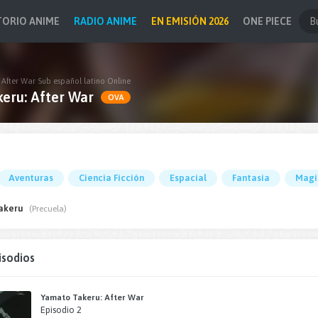
TORIO ANIME
RADIO ANIME
EN EMISIÓN 2026
ONE PIECE
After War Sub español latino Online
eru: After War
OVA
Aventuras
Ciencia Ficción
Espacial
Fantasía
Magi
akeru
(Precuela)
isodios
Yamato Takeru: After War
Episodio 2