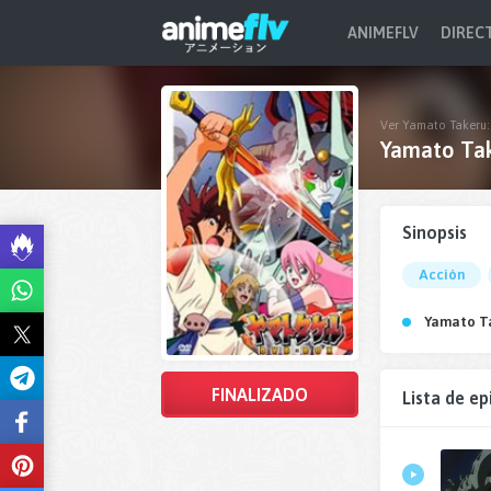
ANIMEFLV
DIREC
Ver Yamato Takeru: 
Yamato Tak
Sinopsis
Acción
Yamato T
FINALIZADO
Lista de ep