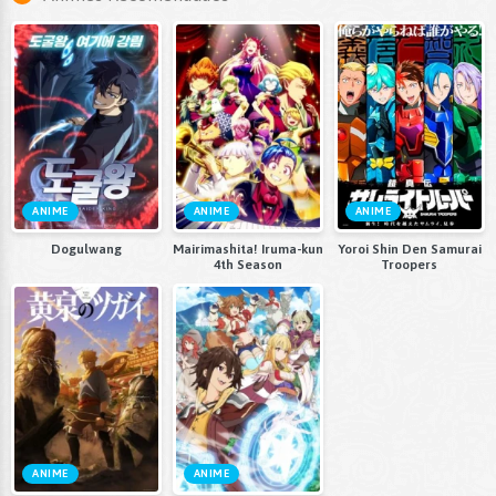
ANIME
ANIME
ANIME
Dogulwang
Mairimashita! Iruma-kun
Yoroi Shin Den Samurai
4th Season
Troopers
ANIME
ANIME