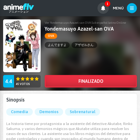
1
MENÚ
Ver Yondemasuyo Azazel-san OVA Sub español latino Online
Yondemasuyo Azazel-san OVA
OVA
よんでますよ
アザゼルさん.
4.4
FINALIZADO
45 VOTOS
Sinopsis
Comedia
Demonios
Sobrenatural
La historia tiene por protagonista a la asistente del detective Akutabe, Rinko
Sakuma, y varios demonios mágicos que Akutabe utiliza para resolver los
casos de sus clientes. La asistente usa los libros mágicos del detective para
poder controlarlos y cuando son invocados al mundo humano dentro de