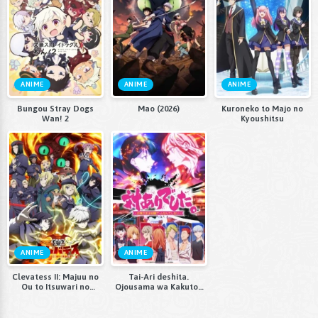
ANIME
ANIME
ANIME
Bungou Stray Dogs
Mao (2026)
Kuroneko to Majo no
Wan! 2
Kyoushitsu
ANIME
ANIME
Clevatess II: Majuu no
Tai-Ari deshita.
Ou to Itsuwari no
Ojousama wa Kakutou
Yuusha Denshou
Game nante Shinai