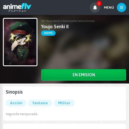
1
MENÚ
Ver Youjo Senki II Sub español latino Online
Youjo Senki II
ANIME
EN EMISION
Sinopsis
Acción
Fantasía
Militar
Segunda temporada