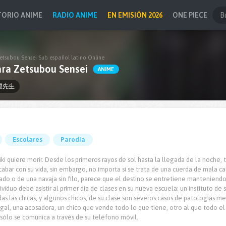
TORIO ANIME
RADIO ANIME
EN EMISIÓN 2026
ONE PIECE
tsubou Sensei Sub español latino Online
ra Zetsubou Sensei
ANIME
望先生
Escolares
Parodia
i quiere morir. Desde los primeros rayos de sol hasta la llegada de la noche, 
abar con su vida, sin embargo, no importa si se trata de una cuerda de mala ca
ado o de una navaja sin filo, parece que el destino se entretiene manteniendo 
ividuo debe asistir al primer día de clases en su nueva escuela: un instituto de
as las chicas, y algunos chicos, de su clase son severos casos de patologías m
egal, una acosadora, un chico que vende todo lo que tiene, otro al que todo e
 sólo se comunica a través de su teléfono móvil.