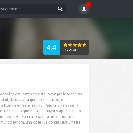
1
4.4
77 VOTOS
todos los esfuerzos de este joven profesor están
lidad, de una silla que no se mueve, de un
a Itoshiki en este mundo. Pero la vida sigue, y
 secundaria, lo que no sería mayor sorpresa de no
entales, desde una aterradora hikikomori, una
l mundo ignora, una obsesiva-compulsiva y hasta