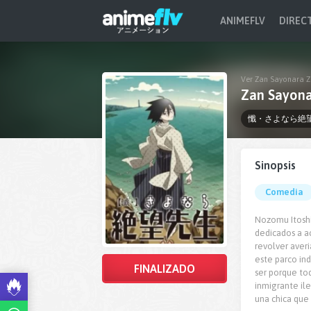
ANIMEFLV
DIREC
Ver Zan Sayonara Ze
Zan Sayona
懺・さよなら絶
Sinopsis
Comedia
Nozomu Itoshik
dedicados a ac
revolver averi
este parco ind
FINALIZADO
ser porque tod
inmigrante il
una chica que