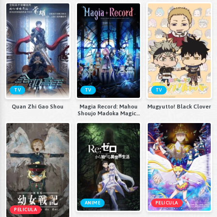
2nd Season
TV
TV
TV
Quan Zhi Gao Shou
Magia Record: Mahou
Mugyutto! Black Clover
Shoujo Madoka Magica
Gaiden
ANIME
PELICULA
PELICULA