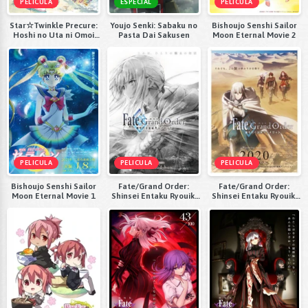
PELICULA
ESPECIAL
PELICULA
Star☆Twinkle Precure:
Youjo Senki: Sabaku no
Bishoujo Senshi Sailor
Hoshi no Uta ni Omoi
Pasta Dai Sakusen
Moon Eternal Movie 2
wo Komete
PELICULA
PELICULA
PELICULA
Bishoujo Senshi Sailor
Fate/Grand Order:
Fate/Grand Order:
Moon Eternal Movie 1
Shinsei Entaku Ryouiki
Shinsei Entaku Ryouiki
Camelot 1 - Wandering;
Camelot 1 - Wandering;
Agateram 1080p
Agateram