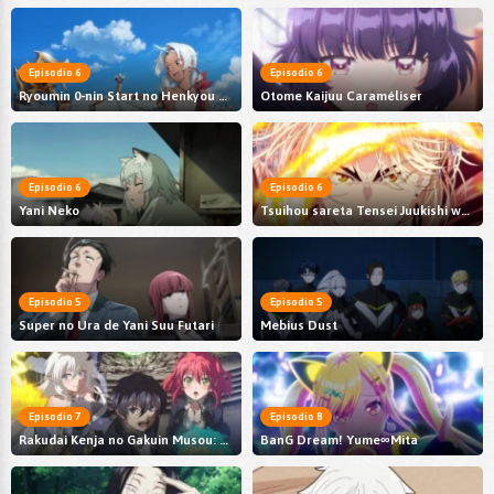
Episodio 6
Episodio 6
Ryoumin 0-nin Start no Henkyou Ryoushu-sama
Otome Kaijuu Caraméliser
Episodio 6
Episodio 6
Yani Neko
Tsuihou sareta Tensei Juukishi wa Game Chishiki de Musou suru
Episodio 5
Episodio 5
Super no Ura de Yani Suu Futari
Mebius Dust
Episodio 7
Episodio 8
Rakudai Kenja no Gakuin Musou: Nidome no Tensei, S-Rank Cheat Majutsushi Boukenroku
BanG Dream! Yume∞Mita