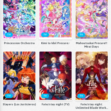
TV
TV
TV
Princession Orchestra
Kimi to Idol Precure♪
Mahoutsukai Precure!!
Mirai Days
TV
TV
TV
Slayers (Los Justicieros)
Fate/stay night (TV)
Fate/stay night:
Unlimited Blade Works