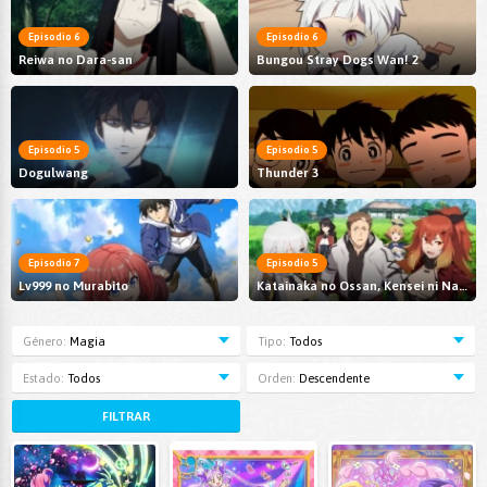
Episodio 6
Episodio 6
Reiwa no Dara-san
Bungou Stray Dogs Wan! 2
Episodio 5
Episodio 5
Dogulwang
Thunder 3
Episodio 7
Episodio 5
Lv999 no Murabito
Katainaka no Ossan, Kensei ni Naru II
Género:
Magia
Tipo:
Todos
Estado:
Todos
Orden:
Descendente
FILTRAR