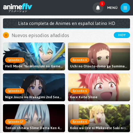
1
MENÚ
Lista completa de Animes en español latino HD
Nuevos episodios añadidos
HOY
Episodio 6
Episodio 6
Hell Mode: Yarikomizuki no Gamer wa Hai Settei no Isekai de Musou suru 2nd Season
Uchi no Otouto-domo ga Sumimasen
Episodio 4
Episodio 6
Nige Jouzu no Wakagimi 2nd Season
Kore Kaite Shine
Episodio 17
Episodio 6
Tensei shitara Slime Datta Ken 4th Season
Koko wa Ore ni Makasete Saki ni Ike to Itte kara 10-nen ga Tattara Densetsu ni Natteita.