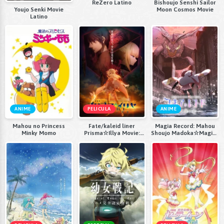
ReZero Latino
Bishoujo Senshi Sailor
Youjo Senki Movie
Moon Cosmos Movie
Latino
ANIME
PELICULA
ANIME
Mahou no Princess
Fate/kaleid liner
Magia Record: Mahou
Minky Momo
Prisma☆Illya Movie:
Shoujo Madoka☆Magica
Licht - Namae no Nai
Gaiden (TV) Final
Shoujo 1080p
Season - Asaki Yume no
Akatsuki