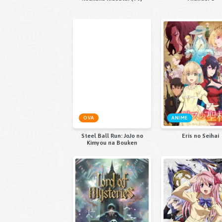
OVA
ANIME
Steel Ball Run: JoJo no
Eris no Seihai
Kimyou na Bouken