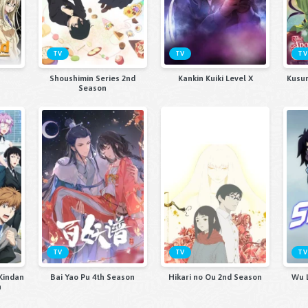
TV
TV
TV
Shoushimin Series 2nd
Kankin Kuiki Level X
Kusur
Season
TV
TV
TV
Kindan
Bai Yao Pu 4th Season
Hikari no Ou 2nd Season
Wu L
n