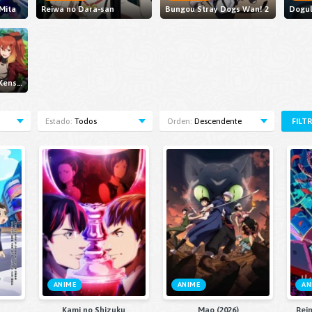
Mita
Reiwa no Dara-san
Bungou Stray Dogs Wan! 2
Dogu
Katainaka no Ossan, Kensei ni Naru II
Estado:
Todos
Orden:
Descendente
FILT
ANIME
ANIME
AN
Kami no Shizuku
Mao (2026)
Rei