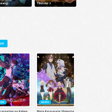
lwang
Thunder 3
RAR
IME
ANIME
ncarnation no Kaben
Mata Korosarete Shimatta