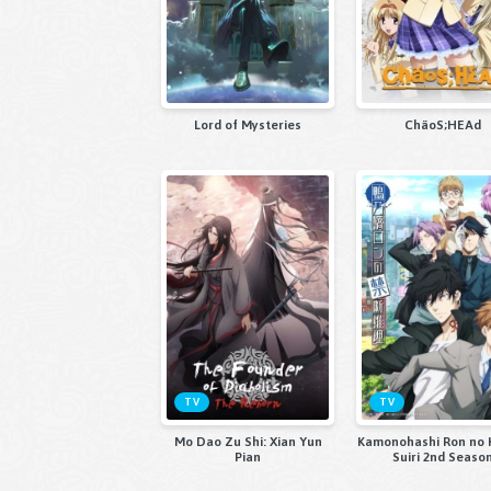
Lord of Mysteries
ChäoS;HEAd
TV
TV
Mo Dao Zu Shi: Xian Yun
Kamonohashi Ron no 
Pian
Suiri 2nd Seaso