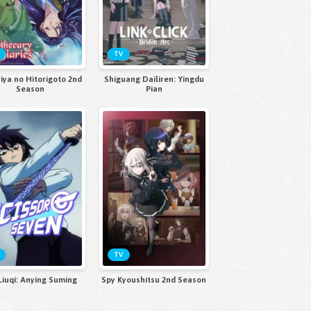
TV
iya no Hitorigoto 2nd
Shiguang Dailiren: Yingdu
Season
Pian
TV
iuqi: Anying Suming
Spy Kyoushitsu 2nd Season