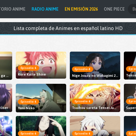
TORIO ANIME
RADIO ANIME
EN EMISIÓN 2026
ONE PIECE
Lista completa de Animes en español latino HD
Episodio 6
Epis
Episodio 4
Kore Kaite Shine
Uchi no Otouto-domo ga Sumimasen
Nige Jouzu no Wakagimi 2nd Season
Episodio 6
Epis
Episodio 6
liser
Tsuihou sareta Tensei Juukishi wa Game Chishiki de Musou suru
Yani Neko
Episodio 6
Episodio 6
Epis