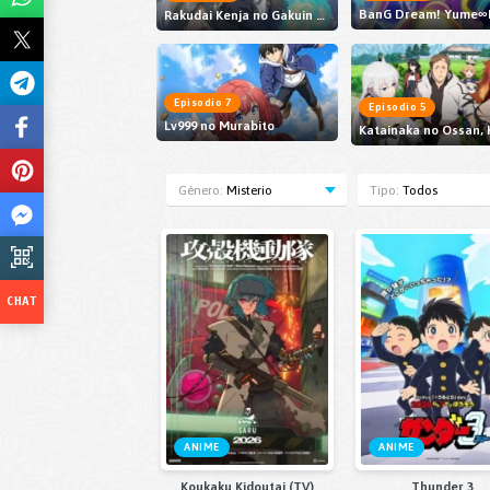
BanG Dream! Yume∞
Rakudai Kenja no Gakuin Musou: Nidome no Tensei, S-Rank Cheat Majutsushi Boukenroku
Episodio 7
Episodio 5
Lv999 no Murabito
Género:
Misterio
Tipo:
Todos
ANIME
ANIME
Koukaku Kidoutai (TV)
Thunder 3