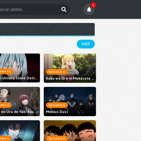
1
HOY
odio 17
Episodio 6
Tensei shitara Slime Datta Ken 4th Season
Koko wa Ore ni Makasete Saki ni Ike to Itte kara 10-nen ga Tattara Densetsu ni Natteita.
odio 5
Episodio 5
Super no Ura de Yani Suu Futari
Mebius Dust
odio 5
Episodio 5