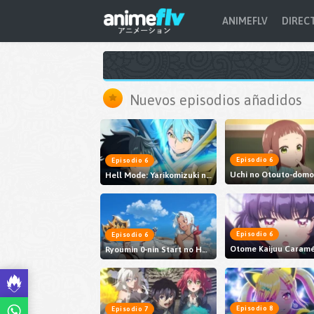
ANIMEFLV
DIREC
Nuevos episodios añadidos
Episodio 6
Episodio 6
Hell Mode: Yarikomizuki no Gamer wa Hai Settei no Isekai de Musou suru 2nd Season
Episodio 6
Episodio 6
Otome Kaijuu Caramé
Ryoumin 0-nin Start no Henkyou Ryoushu-sama
Episodio 8
Episodio 7