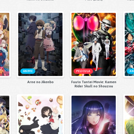
ANIME
PELÍCULA
AN
Arne no Jikenbo
Fuuto Tantei Movie: Kamen
Rider Skull no Shouzou