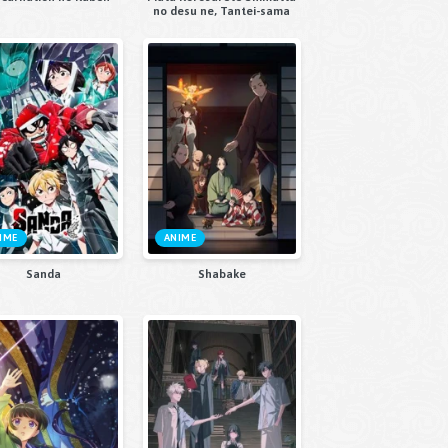
no desu ne, Tantei-sama
IME
ANIME
Sanda
Shabake