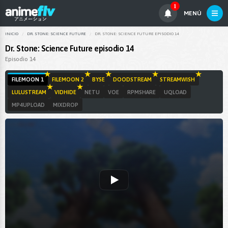
1
MENÚ
INICIO
DR. STONE: SCIENCE FUTURE
DR. STONE: SCIENCE FUTURE EPISODIO 14
Dr. Stone: Science Future episodio 14
Episodio 14
FILEMOON 1
FILEMOON 2
BYSE
DOODSTREAM
STREAMWISH
LULUSTREAM
VIDHIDE
NETU
VOE
RPMSHARE
UQLOAD
MP4UPLOAD
MIXDROP