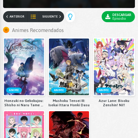
DESCARGAR
ANTERIOR
SIGUIENTE
Episodio
Animes Recomendados
ANIME
ANIME
ANIME
Honzuki no Gekokujou:
Mushoku Tensei III:
Azur Lane: Bisoku
Shisho ni Naru Tame ni
Isekai Ittara Honki Dasu
Zenshin! Ni!!
wa Shudan wo
Erandeiraremasen 4th
Season