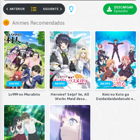
DESCARGAR
ANTERIOR
SIGUIENTE
Episodio
Animes Recomendados
ANIME
ANIME
ANIME
Lv999 no Murabito
Heroine? Seijo? Iie, All
Kimi no Koto ga
Works Maid desu
Daidaidaidaidaisuki na
(Hokori)!
100-nin no Kanojo