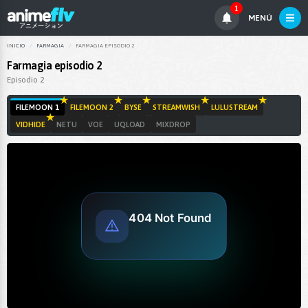
1
MENÚ
INICIO
FARMAGIA
FARMAGIA EPISODIO 2
Farmagia episodio 2
Episodio 2
FILEMOON 1
FILEMOON 2
BYSE
STREAMWISH
LULUSTREAM
VIDHIDE
NETU
VOE
UQLOAD
MIXDROP