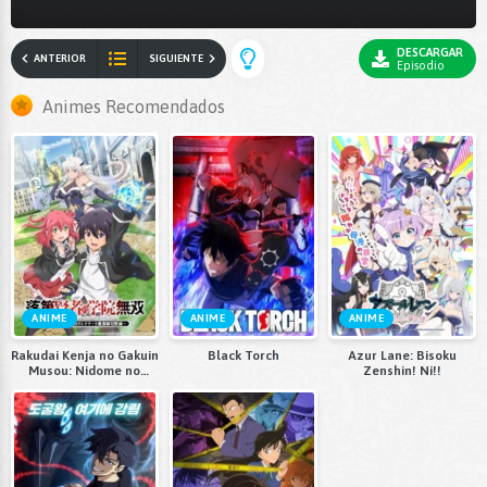
DESCARGAR
ANTERIOR
SIGUIENTE
Episodio
Animes Recomendados
ANIME
ANIME
ANIME
Rakudai Kenja no Gakuin
Black Torch
Azur Lane: Bisoku
Musou: Nidome no
Zenshin! Ni!!
Tensei, S-Rank Cheat
Majutsushi Boukenroku