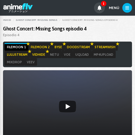
1
MENÚ
INICIO
GHOST CONCERT: MISSING SONGS
GHOST CONCERT: MISSING SONGS EPISODIO 4
Ghost Concert: Missing Songs episodio 4
Episodio 4
FILEMOON 1
FILEMOON 2
BYSE
DOODSTREAM
STREAMWISH
LULUSTREAM
VIDHIDE
NETU
VOE
UQLOAD
MP4UPLOAD
MIXDROP
VEEV