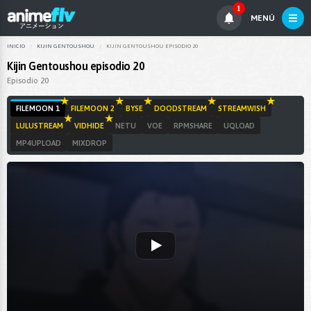
1
MENÚ
INICIO
KIJIN GENTOUSHOU
KIJIN GENTOUSHOU EPISODIO 20
Kijin Gentoushou episodio 20
Episodio 20
FILEMOON 1
FILEMOON 2
BYSE
DOODSTREAM
STREAMWISH
LULUSTREAM
VIDHIDE
NETU
VOE
RPMSHARE
UQLOAD
MP4UPLOAD
MIXDROP