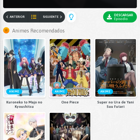
DESCARGAR
ANTERIOR
SIGUIENTE
Episodio
Animes Recomendados
ANIME
ANIME
ANIME
Kuroneko to Majo no
One Piece
Super no Ura de Yani
Kyoushitsu
Suu Futari