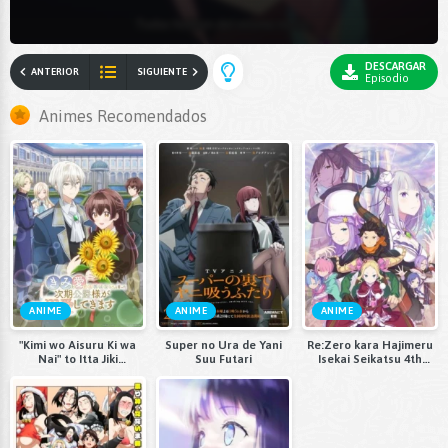
DESCARGAR
ANTERIOR
SIGUIENTE
Episodio
Animes Recomendados
ANIME
ANIME
ANIME
"Kimi wo Aisuru Ki wa
Super no Ura de Yani
Re:Zero kara Hajimeru
Nai" to Itta Jiki
Suu Futari
Isekai Seikatsu 4th
Koushaku-sama ga
Season
Nazeka Dekiai
shitekimasu