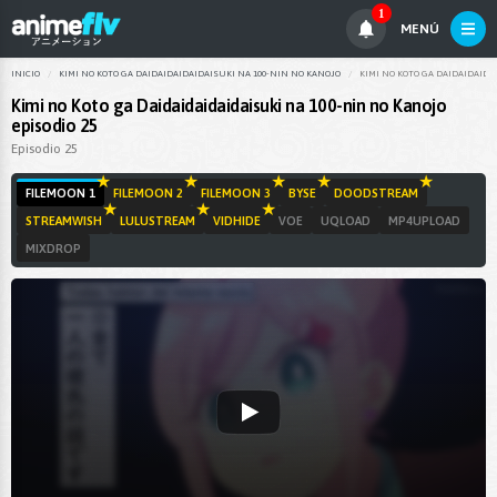
1
MENÚ
INICIO
KIMI NO KOTO GA DAIDAIDAIDAIDAISUKI NA 100-NIN NO KANOJO
KIMI NO KOTO GA DAIDAIDAIDA
Kimi no Koto ga Daidaidaidaidaisuki na 100-nin no Kanojo
episodio 25
Episodio 25
FILEMOON 1
FILEMOON 2
FILEMOON 3
BYSE
DOODSTREAM
STREAMWISH
LULUSTREAM
VIDHIDE
VOE
UQLOAD
MP4UPLOAD
MIXDROP