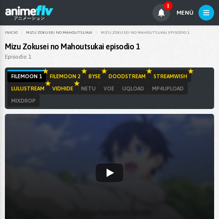
1
MENÚ
INICIO
MIZU ZOKUSEI NO MAHOUTSUKAI
MIZU ZOKUSEI NO MAHOUTSUKAI EPISODIO 1
Mizu Zokusei no Mahoutsukai episodio 1
Episodio 1
FILEMOON 1
FILEMOON 2
BYSE
DOODSTREAM
STREAMWISH
LULUSTREAM
VIDHIDE
NETU
VOE
UQLOAD
MP4UPLOAD
MIXDROP