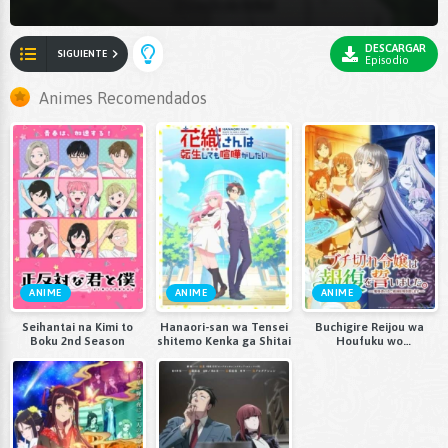
DESCARGAR
SIGUIENTE
Episodio
Animes Recomendados
ANIME
ANIME
ANIME
Seihantai na Kimi to
Hanaori-san wa Tensei
Buchigire Reijou wa
Boku 2nd Season
shitemo Kenka ga Shitai
Houfuku wo
Chikaimashita.