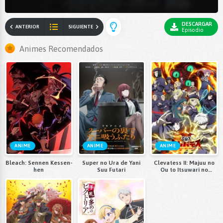
DESCARGAR
ANTERIOR
SIGUIENTE
Episodio
Animes Recomendados
ANIME
ANIME
ANIME
Bleach: Sennen Kessen-
Super no Ura de Yani
Clevatess II: Majuu no
hen
Suu Futari
Ou to Itsuwari no
Yuusha Denshou