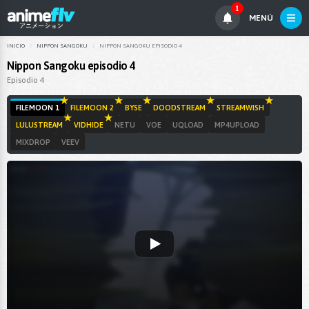
1
MENÚ
INICIO
NIPPON SANGOKU
NIPPON SANGOKU EPISODIO 4
Nippon Sangoku episodio 4
Episodio 4
FILEMOON 1
FILEMOON 2
BYSE
DOODSTREAM
STREAMWISH
LULUSTREAM
VIDHIDE
NETU
VOE
UQLOAD
MP4UPLOAD
MIXDROP
VEEV