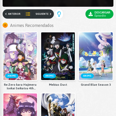
DESCARGAR
ANTERIOR
SIGUIENTE
Episodio
Animes Recomendados
ANIME
ANIME
ANIME
Re:Zero kara Hajimeru
Mebius Dust
Grand Blue Season 3
Isekai Seikatsu 4th
Season