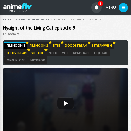
1
MENÚ
INICIO
NYAIGHT OF THE LIVING CAT
NYAIGHT OF THE LIVING CAT EPISODIO 9
Nyaight of the Living Cat episodio 9
Episodio 9
FILEMOON 1
FILEMOON 2
BYSE
DOODSTREAM
STREAMWISH
LULUSTREAM
VIDHIDE
NETU
VOE
RPMSHARE
UQLOAD
MP4UPLOAD
MIXDROP