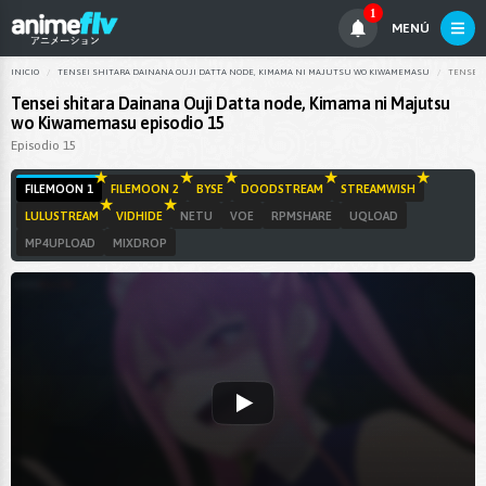
1
MENÚ
INICIO
TENSEI SHITARA DAINANA OUJI DATTA NODE, KIMAMA NI MAJUTSU WO KIWAMEMASU
TENSEI 
Tensei shitara Dainana Ouji Datta node, Kimama ni Majutsu
wo Kiwamemasu episodio 15
Episodio 15
FILEMOON 1
FILEMOON 2
BYSE
DOODSTREAM
STREAMWISH
LULUSTREAM
VIDHIDE
NETU
VOE
RPMSHARE
UQLOAD
MP4UPLOAD
MIXDROP