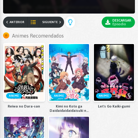
DESCARGAR
ANTERIOR
SIGUIENTE
Episodio
Animes Recomendados
ANIME
ANIME
ANIME
Reiwa no Dara-san
Kimi no Koto ga
Let's Go Kaiki-gumi
Daidaidaidaidaisuki na
100-nin no Kanojo