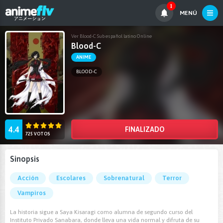
1
MENÚ
Ver Blood-C Sub español latino Online
Blood-C
ANIME
BLOOD-C
4.4
FINALIZADO
725 VOTOS
Sinopsis
Acción
Escolares
Sobrenatural
Terror
Vampiros
La historia sigue a Saya Kisaragi como alumna de segundo curso del
Instituto Privado Sanabara, donde lleva una vida normal y difruta de su