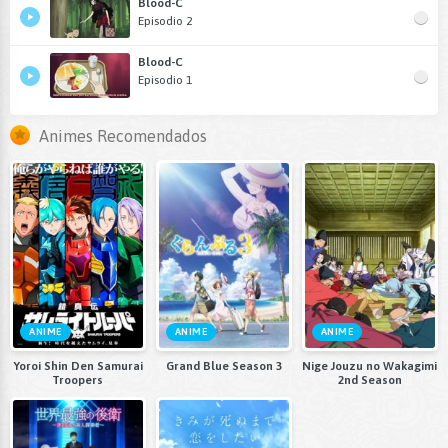
Blood-C
Episodio 2
Blood-C
Episodio 1
Animes Recomendados
ANIME
ANIME
ANIME
Yoroi Shin Den Samurai
Grand Blue Season 3
Nige Jouzu no Wakagimi
Troopers
2nd Season