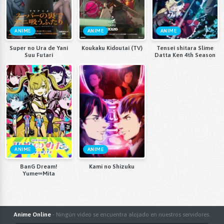
ANIME
ANIME
ANIME
Super no Ura de Yani
Koukaku Kidoutai (TV)
Tensei shitara Slime
Suu Futari
Datta Ken 4th Season
ANIME
ANIME
BanG Dream!
Kami no Shizuku
Yume∞Mita
Anime Online
- Ningún vídeo se encuentra alojado en nuestros servidores.