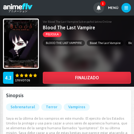
1
MENÚ
Ver Blood The Last Vampire Sub español latino Online
Blood The Last Vampire
PELÍCULA
BLOOD THE LAST VAMPIRE
Blood: The Last Vampire
Blo
4.3
FINALIZADO
170 VOTOS
Sinopsis
Sobrenatural
Terror
Vampiros
Saya es la última de los vampiros en este mundo. El ejercito de los Estados
Unidos la protege y usa para cazar a unos seres de apariencia humana, que
se alimentas de la sangre humana llamados "quirópteros". En su última
misión, Saya debe cazar a una de estas bestias que parece estar atacando a