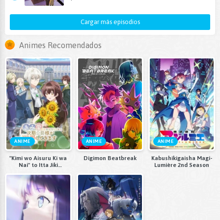
Cargar más episodios
Animes Recomendados
ANIME
ANIME
ANIME
"Kimi wo Aisuru Ki wa
Digimon Beatbreak
Kabushikigaisha Magi-
Nai" to Itta Jiki
Lumière 2nd Season
Koushaku-sama ga
Nazeka Dekiai
shitekimasu