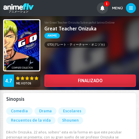
1
MENÚ
Ver Great Teacher Onizuka Sub español latino Online
Great Teacher Onizuka
ANIME
GTO(グレート・ティーチャー・オニヅカ)
4.7
FINALIZADO
981 VOTOS
Sinopsis
Comedia
Drama
Escolares
Recuentos de la vida
Shounen
Eikichi Onizuka, 22 años, soltero" esta es la forma en que este peculiar
personaje se presenta; con su gran sueño de ser profesor Onizuka se