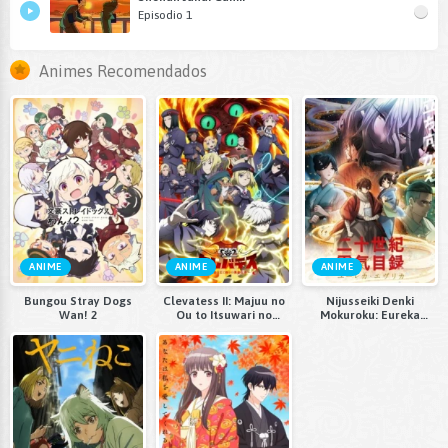
Episodio 1
Animes Recomendados
ANIME
ANIME
ANIME
Bungou Stray Dogs
Clevatess II: Majuu no
Nijusseiki Denki
Wan! 2
Ou to Itsuwari no
Mokuroku: Eureka
Yuusha Denshou
Evrika