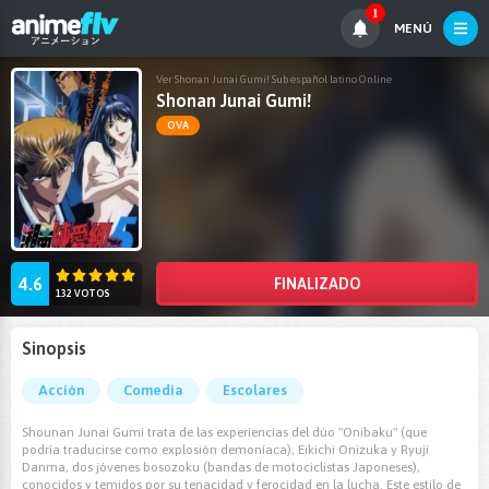
1
MENÚ
Ver Shonan Junai Gumi! Sub español latino Online
Shonan Junai Gumi!
OVA
4.6
FINALIZADO
132 VOTOS
Sinopsis
Acción
Comedia
Escolares
Shounan Junai Gumi trata de las experiencias del dúo "Onibaku" (que
podría traducirse como explosión demoníaca), Eikichi Onizuka y Ryuji
Danma, dos jóvenes bosozoku (bandas de motociclistas Japoneses),
conocidos y temidos por su tenacidad y ferocidad en la lucha. Este estilo de