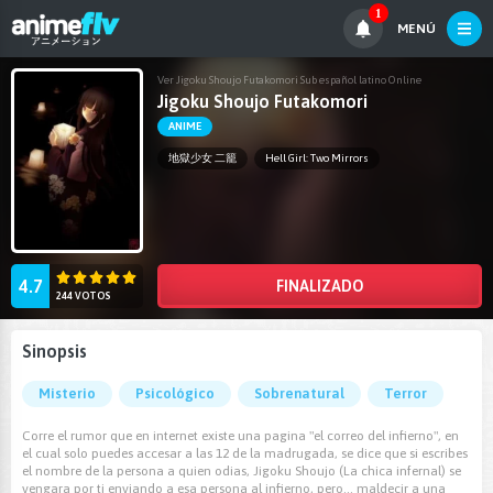
1
MENÚ
Ver Jigoku Shoujo Futakomori Sub español latino Online
Jigoku Shoujo Futakomori
ANIME
地獄少女 二籠
Hell Girl: Two Mirrors
4.7
FINALIZADO
244 VOTOS
Sinopsis
Misterio
Psicológico
Sobrenatural
Terror
Corre el rumor que en internet existe una pagina "el correo del infierno", en
el cual solo puedes accesar a las 12 de la madrugada, se dice que si escribes
el nombre de la persona a quien odias, Jigoku Shoujo (La chica infernal) se
vengara por ti enviando a esa persona al infierno, pero... maldecir a una