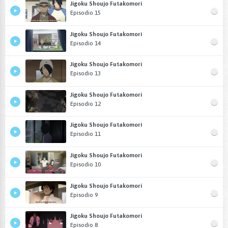
Jigoku Shoujo Futakomori
Episodio 15
Jigoku Shoujo Futakomori
Episodio 14
Jigoku Shoujo Futakomori
Episodio 13
Jigoku Shoujo Futakomori
Episodio 12
Jigoku Shoujo Futakomori
Episodio 11
Jigoku Shoujo Futakomori
Episodio 10
Jigoku Shoujo Futakomori
Episodio 9
Jigoku Shoujo Futakomori
Episodio 8