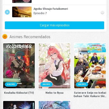
Jigoku Shoujo Futakomori
Episodio 7
Cargar más episodios
Animes Recomendados
ANIME
ANIME
ANIME
Koukaku Kidoutai (TV)
Neko to Ryuu
Suterare Seijo no Isekai
Gohan Tabi: Kakure Skill
de Camping Car wo
Shoukan shimashita