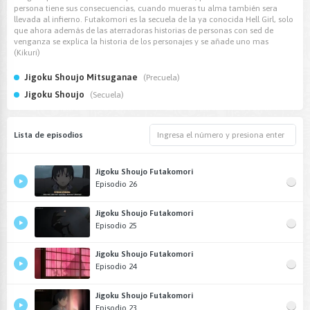
persona tiene sus consecuencias, cuando mueras tu alma también sera
llevada al infierno. Futakomori es la secuela de la ya conocida Hell Girl, solo
que ahora además de las aterradoras historias de personas con sed de
venganza se explica la historia de los personajes y se añade uno mas
(Kikuri)
Jigoku Shoujo Mitsuganae
(Precuela)
Jigoku Shoujo
(Secuela)
Lista de episodios
Jigoku Shoujo Futakomori
Episodio 26
Jigoku Shoujo Futakomori
Episodio 25
Jigoku Shoujo Futakomori
Episodio 24
Jigoku Shoujo Futakomori
Episodio 23