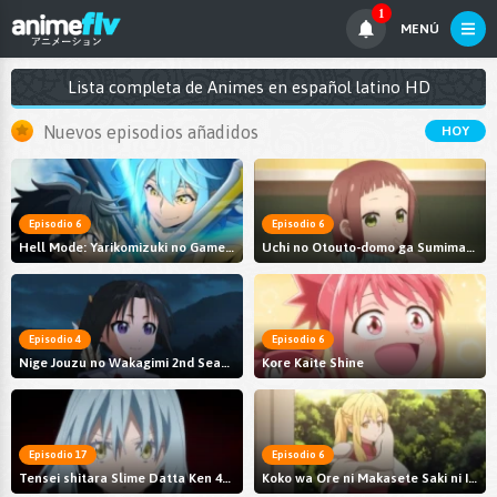
1
MENÚ
Lista completa de Animes en español latino HD
Nuevos episodios añadidos
HOY
Episodio 6
Episodio 6
Hell Mode: Yarikomizuki no Gamer wa Hai Settei no Isekai de Musou suru 2nd Season
Uchi no Otouto-domo ga Sumimasen
Episodio 4
Episodio 6
Nige Jouzu no Wakagimi 2nd Season
Kore Kaite Shine
Episodio 17
Episodio 6
Tensei shitara Slime Datta Ken 4th Season
Koko wa Ore ni Makasete Saki ni Ike to Itte kara 10-nen ga Tattara Densetsu ni Natteita.