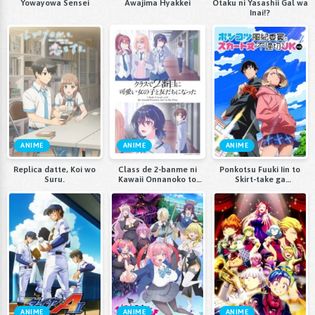
Yowayowa Sensei
Awajima Hyakkei
Otaku ni Yasashii Gal wa
Inai!?
ANIME
ANIME
ANIME
Replica datte, Koi wo
Class de 2-banme ni
Ponkotsu Fuuki Iin to
Suru.
Kawaii Onnanoko to
Skirt-take ga
Tomodachi ni Natta
Futekisetsu na JK no
Hanashi
ANIME
ANIME
ANIME