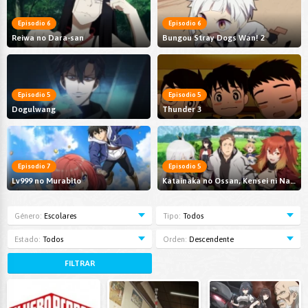
Episodio 6
Episodio 6
Reiwa no Dara-san
Bungou Stray Dogs Wan! 2
Episodio 5
Episodio 5
Dogulwang
Thunder 3
Episodio 7
Episodio 5
Lv999 no Murabito
Katainaka no Ossan, Kensei ni Naru II
Género:
Escolares
Tipo:
Todos
Estado:
Todos
Orden:
Descendente
FILTRAR