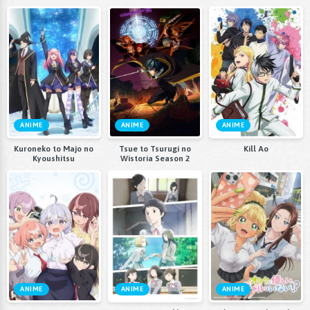
ANIME
ANIME
ANIME
Kuroneko to Majo no
Tsue to Tsurugi no
Kill Ao
Kyoushitsu
Wistoria Season 2
ANIME
ANIME
ANIME