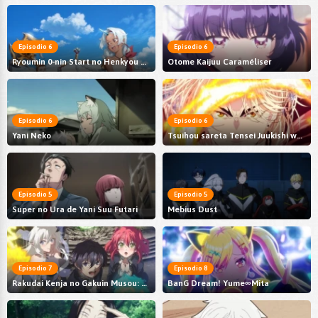
Episodio 6
Episodio 6
Ryoumin 0-nin Start no Henkyou Ryoushu-sama
Otome Kaijuu Caraméliser
Episodio 6
Episodio 6
Yani Neko
Tsuihou sareta Tensei Juukishi wa Game Chishiki de Musou suru
Episodio 5
Episodio 5
Super no Ura de Yani Suu Futari
Mebius Dust
Episodio 7
Episodio 8
Rakudai Kenja no Gakuin Musou: Nidome no Tensei, S-Rank Cheat Majutsushi Boukenroku
BanG Dream! Yume∞Mita