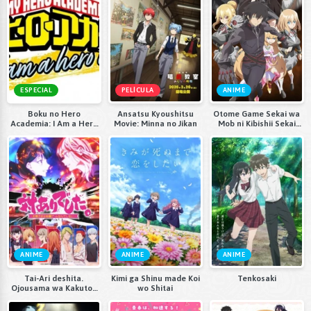
ESPECIAL
PELÍCULA
ANIME
Boku no Hero
Ansatsu Kyoushitsu
Otome Game Sekai wa
Academia: I Am a Hero
Movie: Minna no Jikan
Mob ni Kibishii Sekai
Too
desu 2
ANIME
ANIME
ANIME
Tai-Ari deshita.
Kimi ga Shinu made Koi
Tenkosaki
Ojousama wa Kakutou
wo Shitai
Game nante Shinai