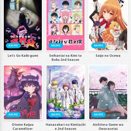
ANIME
ANIME
ANIME
Let's Go Kaiki-gumi
Seihantai na Kimi to
Saijo no Osewa
Boku 2nd Season
ANIME
ANIME
ANIME
Otome Kaijuu
Hanazakari no Kimitachi
Aishiteru Game wo
Caraméliser
e 2nd Season
Owarasetai