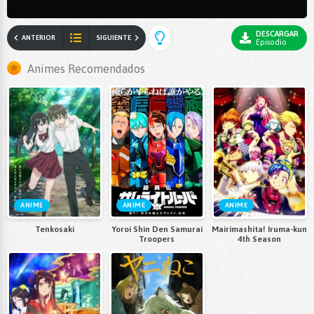
DESCARGAR
ANTERIOR
SIGUIENTE
Episodio
Animes Recomendados
ANIME
ANIME
ANIME
Tenkosaki
Yoroi Shin Den Samurai
Mairimashita! Iruma-kun
Troopers
4th Season