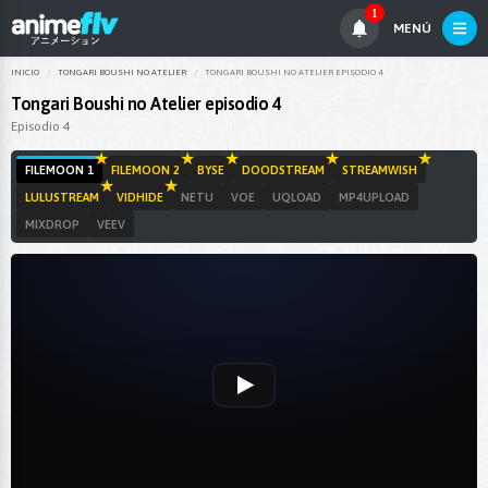
1
MENÚ
INICIO
TONGARI BOUSHI NO ATELIER
TONGARI BOUSHI NO ATELIER EPISODIO 4
Tongari Boushi no Atelier episodio 4
Episodio 4
FILEMOON 1
FILEMOON 2
BYSE
DOODSTREAM
STREAMWISH
LULUSTREAM
VIDHIDE
NETU
VOE
UQLOAD
MP4UPLOAD
MIXDROP
VEEV