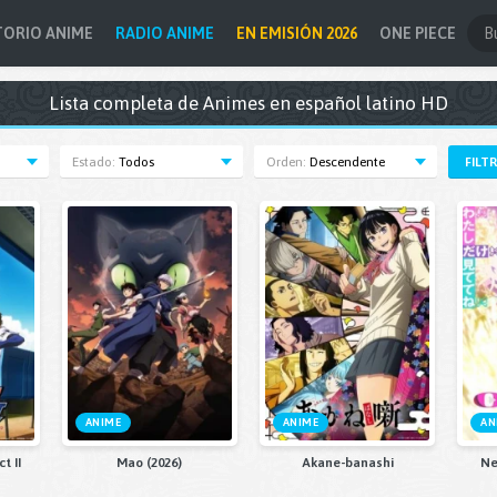
TORIO ANIME
RADIO ANIME
EN EMISIÓN 2026
ONE PIECE
Lista completa de Animes en español latino HD
Estado:
Todos
Orden:
Descendente
FILT
ANIME
ANIME
AN
t II
Mao (2026)
Akane-banashi
Ne