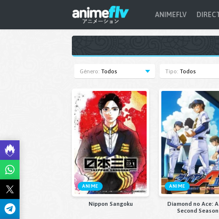
ANIMEFLV
DIREC
Género:
Todos
Tipo:
Todos
ANIME
ANIME
Nippon Sangoku
Diamond no Ace: Ac
Second Season