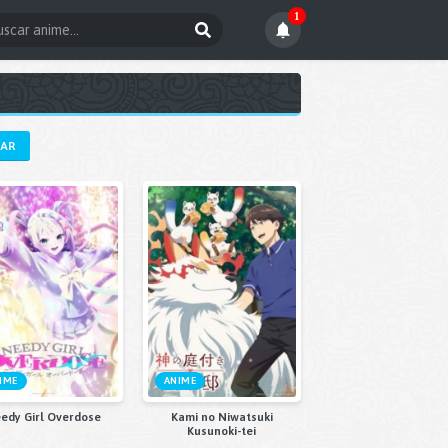
1
RAR
IME
ANIME
edy Girl Overdose
Kami no Niwatsuki
Kusunoki-tei