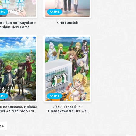
IME
ANIME
ara-kun no Tsuyokute
Kirio Fanclub
eishun New Game
IME
ANIME
ou no Ousama, Nidome
Jidou Hanbaiki ni
nsei wa Nani wo Suru?
Umarekawatta Ore wa
Season 2
Meikyuu wo Samayou 3rd
Season
o »