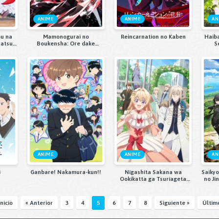
ANIME
ANIME
AN
ou na
Mamonogurai no
Reincarnation no Kaben
Haib
satsu
Boukensha: Ore dake
S
Mamono wo Kuratte
Tsuyoku Naru
ANIME
ANIME
AN
i
Ganbare! Nakamura-kun!!
Nigashita Sakana wa
Saiky
Ookikatta ga Tsuriageta
no Ji
Sakana ga Ookisugita Ken
Inicio
« Anterior
3
4
5
6
7
8
Siguiente »
Últim