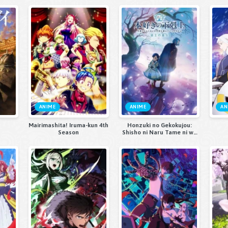
ANIME
ANIME
AN
Mairimashita! Iruma-kun 4th
Honzuki no Gekokujou:
Season
Shisho ni Naru Tame ni wa
Shudan wo
Erandeiraremasen 4th
Season