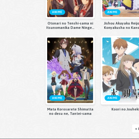
ANIME
ANIME
Otonari no Tenshi-sama ni
Jishou Akuyaku Reij
Itsunomanika Dame Ningen
Konyakusha no Kan
ni Sareteita Ken 2
Kiroku.
ANIME
ANIME
Mata Korosarete Shimatta
Koori no Jouhek
no desu ne, Tantei-sama
« 