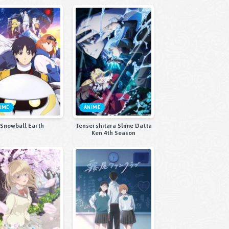
IME
ANIME
Snowball Earth
Tensei shitara Slime Datta
Ken 4th Season